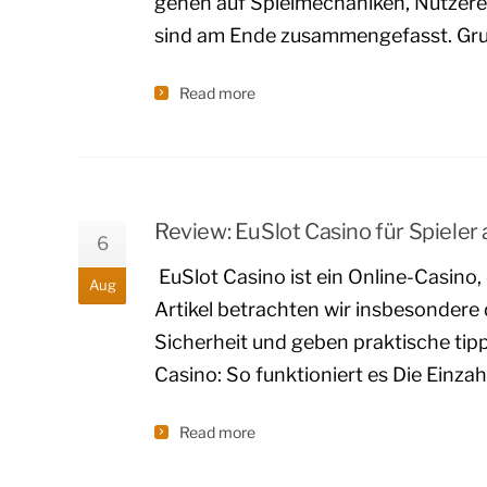
gehen auf Spielmechaniken‚ Nutzere
sind am Ende zusammengefasst. Gru
Read more
Review: EuSlot Casino für Spieler
6
EuSlot Casino ist ein Online-Casino,
Aug
Artikel betrachten wir insbesondere 
Sicherheit und geben praktische tipp
Casino: So funktioniert es Die Einzah
Read more