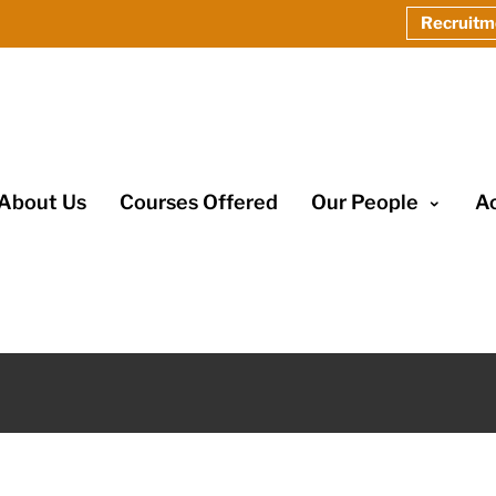
Recruitm
About Us
Courses Offered
Our People
A