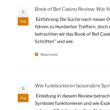
Book of Bet Casino Review: Wie fi
6
Einführung Die Suche nach neuen Onl
Aug
führen zu Hunderten Treffern, doch ni
betrachten wir das Book of Bet Cas
Schritten” und wie
Read more
Wie funktionieren besondere Symb
6
Einleitung In diesem Review betrach
Aug
Symbole) funktionieren und wie Explo