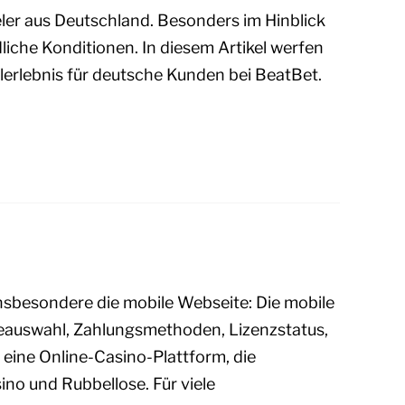
ler aus Deutschland. Besonders im Hinblick
iche Konditionen. In diesem Artikel werfen
lerlebnis für deutsche Kunden bei BeatBet.
insbesondere die mobile Webseite: Die mobile
leauswahl, Zahlungsmethoden, Lizenzstatus,
eine Online-Casino-Plattform, die
ino und Rubbellose. Für viele