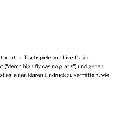
lautomaten, Tischspiele und Live-Casino-
 (“demo high fly casino gratis”) und geben
t es, einen klaren Eindruck zu vermitteln, wie