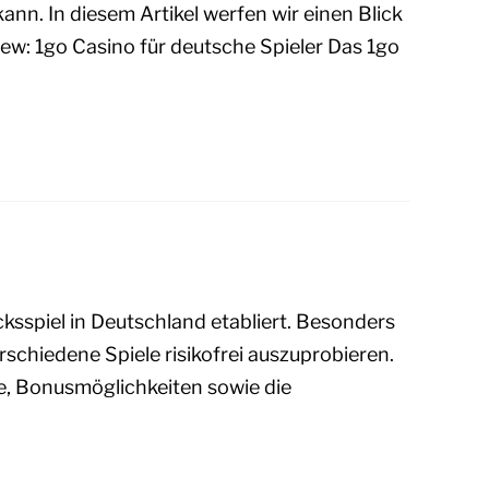
nn. In diesem Artikel werfen wir einen Blick
ew: 1go Casino für deutsche Spieler Das 1go
ücksspiel in Deutschland etabliert. Besonders
erschiedene Spiele risikofrei auszuprobieren.
ele‚ Bonusmöglichkeiten sowie die