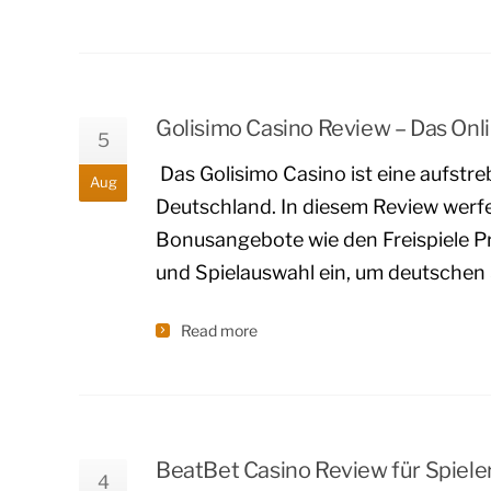
Golisimo Casino Review – Das Onl
5
Das Golisimo Casino ist eine aufstre
Aug
Deutschland. In diesem Review werfe
Bonusangebote wie den Freispiele P
und Spielauswahl ein, um deutschen 
Read more
BeatBet Casino Review für Spiele
4