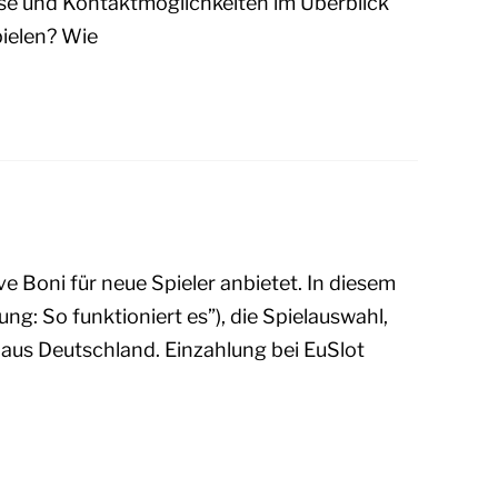
se und Kontaktmöglichkeiten im Überblick
ielen? Wie
e Boni für neue Spieler anbietet. In diesem
ng: So funktioniert es”), die Spielauswahl,
r aus Deutschland. Einzahlung bei EuSlot