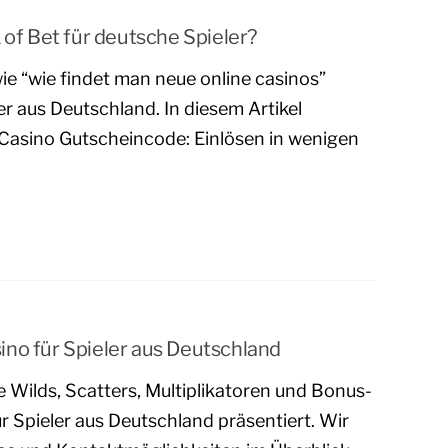
of Bet für deutsche Spieler?
e “wie findet man neue online casinos”
er aus Deutschland. In diesem Artikel
Casino Gutscheincode: Einlösen in wenigen
no für Spieler aus Deutschland
 Wilds‚ Scatters‚ Multiplikatoren und Bonus-
r Spieler aus Deutschland präsentiert. Wir